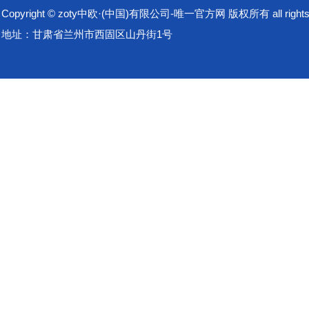
Copyright © zoty中欧·(中国)有限公司-唯一官方网 版权所有 all rights 
地址：甘肃省兰州市西固区山丹街1号