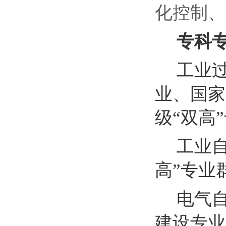
化控制、
专科
工业
业、国家
级“双高
工业
高”专业
电气
建设专业