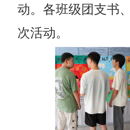
动。
各班级团支书
次活动。