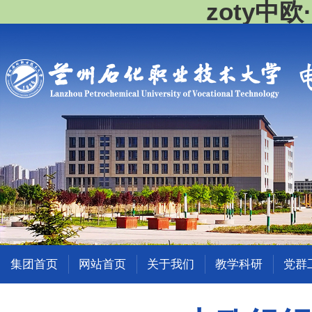
zoty中
集团首页
网站首页
关于我们
教学科研
党群