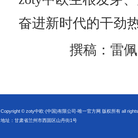
奋进新时代的干劲
撰稿：雷
Copyright © zoty中欧·(中国)有限公司-唯一官方网 版权所有 all rights 
地址：甘肃省兰州市西固区山丹街1号