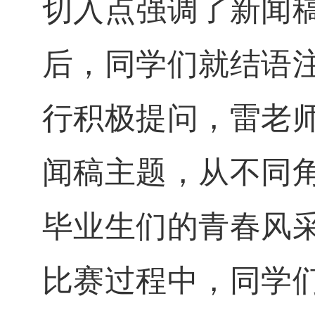
切入点强调了新闻
后，同学们就结语
行积极提问，雷老
闻稿主题，从不同
毕业生们的青春风
比赛过程中，同学