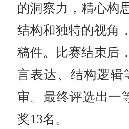
的洞察力，精心构
结构和独特的视角
稿件。比赛结束后
言表达、结构逻辑
审。最终评选出一等
奖13名。