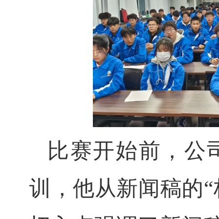
比赛开始前，公
训，他从新闻稿的