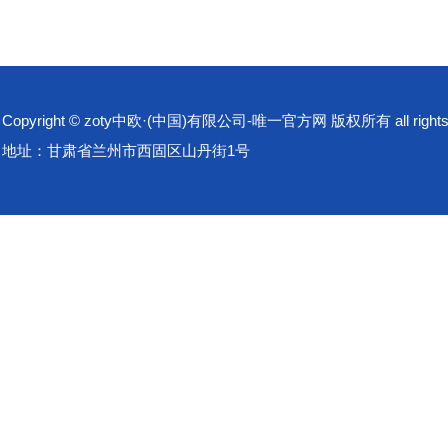
Copyright © zoty中欧·(中国)有限公司-唯一官方网 版权所有 all rights 
地址：甘肃省兰州市西固区山丹街1号