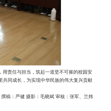
，用责任与担当，筑起一道坚不可摧的校园安
里共同成长，为实现中华民族的伟大复兴贡献
撰稿：严健
摄影：毛晓斌
审核：张军
、
兰炜