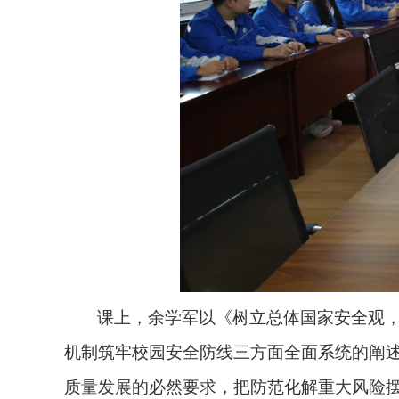
课上，余学军以《树立总体国家安全观
机制筑牢校园安全防线三方面全面系统的阐
质量发展的必然要求，把防范化解重大风险