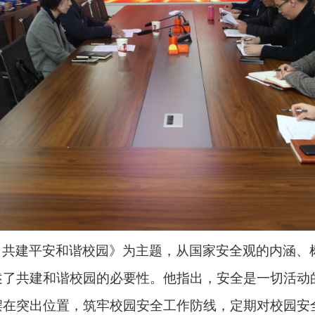
，共建平安和谐校园》为主题，从国家安全观的内涵、
述了共建和谐校园的必要性。他指出，安全是一切活动
摆在突出位置，筑牢校园安全工作防线，定期对校园安