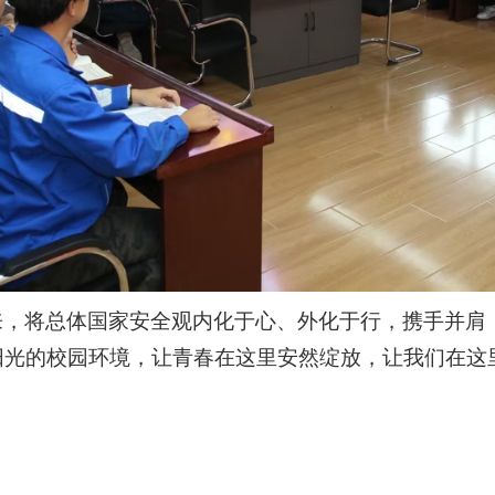
来，将总体国家安全观内化于心、外化于行，携手并肩
阳光的校园环境，让青春在这里安然绽放，让我们在这