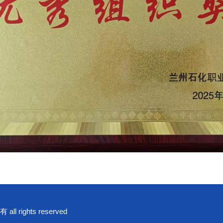
 rights reserved