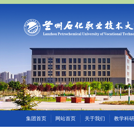
集团首页
网站首页
关于我们
教学科