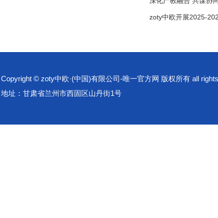
深化产教融合 共谋协
zoty中欧开展2025-
Copyright © zoty中欧·(中国)有限公司-唯一官方网 版权所有 all rights 
地址：甘肃省兰州市西固区山丹街1号