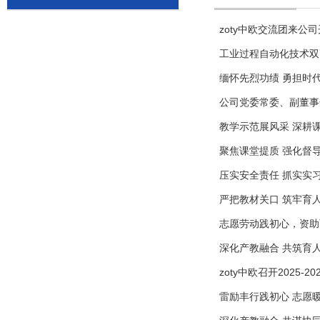
zoty中欧交流团来公
工业过程自动化技术双
缅怀先烈功绩 勇担时代
公司党委常委、副董事
教学示范展风采 深耕课
聚焦课堂提质 强化督
压实安全责任 抓实实习
严把教材关口 筑牢育人
志愿劳动践初心，资助
深化产教融合 共筑育人
zoty中欧召开2025
雷励丰行践初心 志愿